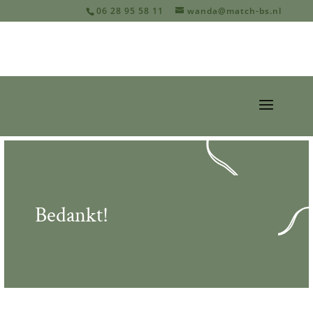
06 28 95 58 11
wanda@match-bs.nl
Bedankt!